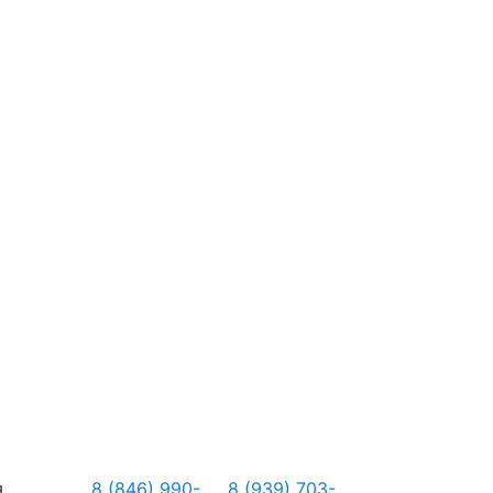
я
8 (846) 990-
8 (939) 703-