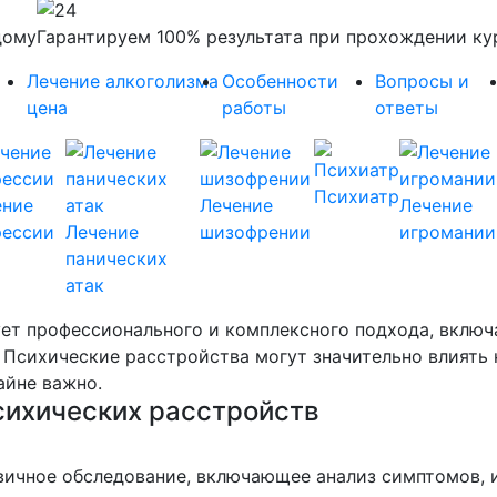
дому
Гарантируем 100% результата при прохождении ку
Лечение алкоголизма
Особенности
Вопросы и
цена
работы
ответы
Психиатр
ение
Лечение
Лечение
рессии
Лечение
шизофрении
игромании
панических
атак
ует профессионального и комплексного подхода, вкл
Психические расстройства могут значительно влиять 
айне важно.
сихических расстройств
ичное обследование, включающее анализ симптомов, 