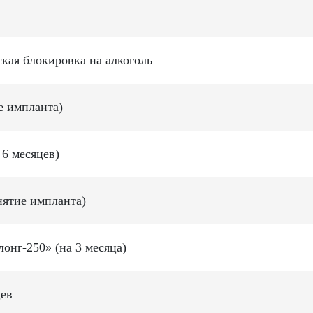
кая блокировка на алкоголь
е импланта)
 6 месяцев)
нятие импланта)
онг-250» (на 3 месяца)
цев