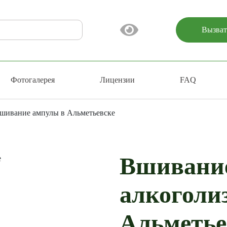
Вызват
Фотогалерея
Лицензии
FAQ
шивание ампулы в Альметьевске
Вшивание
алкоголи
Альметье